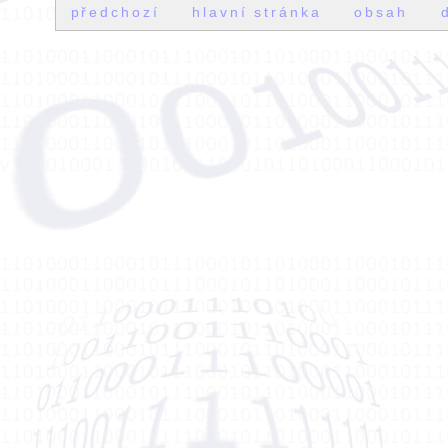
předchozí
hlavní stránka
obsah