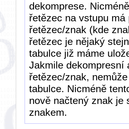
dekomprese. Nicméně 
řetězec na vstupu má
řetězec/znak (kde znak
řetězec je nějaký stej
tabulce již máme ulož
Jakmile dekompresní a
řetězec/znak, nemůže t
tabulce. Nicméně tento
nově načtený znak je
znakem.