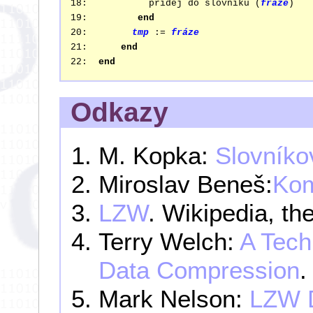
18:           přidej do slovníku (
fráze
)

19:         
end
20:        
tmp
 := 
fráze
21:      
end
22:  
end
Odkazy
M. Kopka:
Slovník
Miroslav Beneš:
Kom
LZW
. Wikipedia, th
Terry Welch:
A Tech
Data Compression
.
Mark Nelson:
LZW 