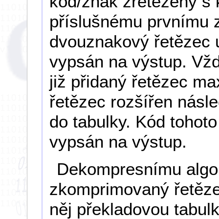
kód/znak zřetězený s
příslušnému prvnímu z
dvouznakový řetězec u
vypsán na výstup. Vžd
již přidaný řetězec max
řetězec rozšířen násl
do tabulky. Kód tohoto
vypsán na výstup.
Dekompresnímu algor
zkomprimovaný řetězec
něj překladovou tabul