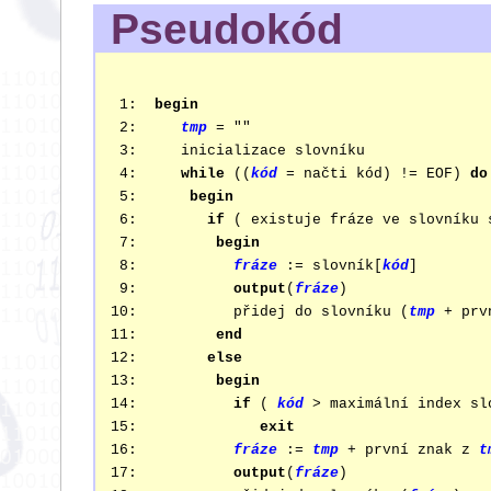
Pseudokód
 1:  
begin
 2:     
tmp
 = ""

 3:     inicializace slovníku

 4:     
while
 ((
kód
 = načti kód) != EOF) 
do
 5:      
begin
 6:        
if
 ( existuje fráze ve slovníku 
 7:         
begin
 8:           
fráze
 := slovník[
kód
]

 9:           
output
(
fráze
)

10:           přidej do slovníku (
tmp
 + prv
11:         
end
12:        
else
13:         
begin
14:           
if
 ( 
kód
 > maximální index sl
15:              
exit
16:           
fráze
 := 
tmp
 + první znak z 
t
17:           
output
(
fráze
)
