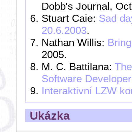
Dobb's Journal, Oc
Stuart Caie:
Sad day
20.6.2003
.
Nathan Willis:
Brin
2005.
M. C. Battilana:
The
Software Developer
Interaktivní LZW k
Ukázka