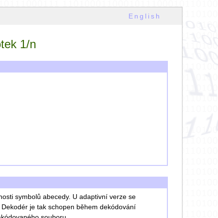
English
otek 1/n
bnosti symbolů abecedy. U adaptivní verze se
. Dekodér je tak schopen během dekódování
 zakódovaného souboru.