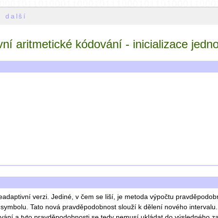
další
ní aritmetické kódování - inicializace jedn
eadaptivní verzi. Jediné, v čem se liší, je metoda výpočtu pravděpodo
ymbolu. Tato nová pravděpodobnost slouží k dělení nového intervalu
dování a tyto pravděpodobnosti se tedy nemusí ukládat do výsledného