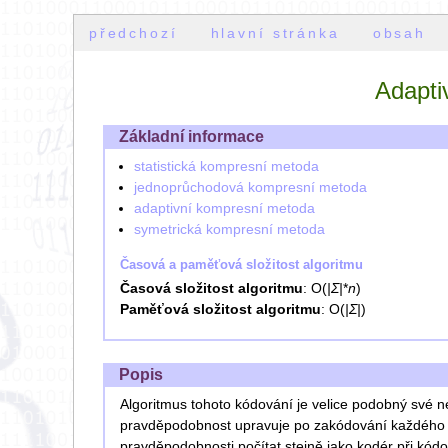
předchozí
hlavní stránka
obsah
Adaptiv
Základní informace
statistická kompresní metoda
jednoprůchodová kompresní metoda
adaptivní kompresní metoda
symetrická kompresní metoda
Časová a paměťová složitost algoritmu
Časová složitost algoritmu
: O(
|Σ|
*
n
)
Paměťová složitost algoritmu
: O(
|Σ|
)
Popis
Algoritmus tohoto kódování je velice podobný své n
pravděpodobnost upravuje po zakódování každého s
pravděpodobnosti počítat stejně jako kodér při kó