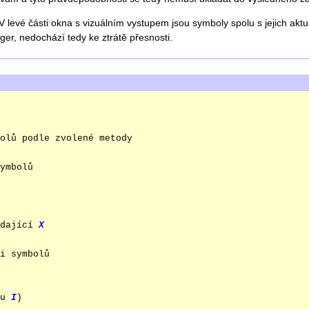
 levé části okna s vizuálním vystupem jsou symboly spolu s jejich aktuá
ger, nedochází tedy ke ztrátě přesnosti.
olů podle zvolené metody

ymbolů

dající 
X
i symbolů

u 
I
)
