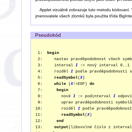
Applet vizuálně zobrazuje tuto metodu kódovaní. V
jmenovatele všech zlomků byla použita třída BigInte
Pseudokód
 1:  
begin
 2:     nastav pravděpodobnost všech symb
 3:     interval 
I
 := nový interval 0..1

 4:     rozděl 
I
 podle pravděpodobnosti s
 5:     
readSymbol
(
X
)

 6:     
while
 (
X
!=EOF) 
do
 7:      
begin
 8:        nové 
I
 := podinterval 
I
 odpoví
 9:        uprav pravděpodobnosti symbolů

10:        rozděl 
I
 podle pravděpodobnost
11:        
readSymbol
(
X
)

12:      
end
13:     
output
(libovolné číslo z interval